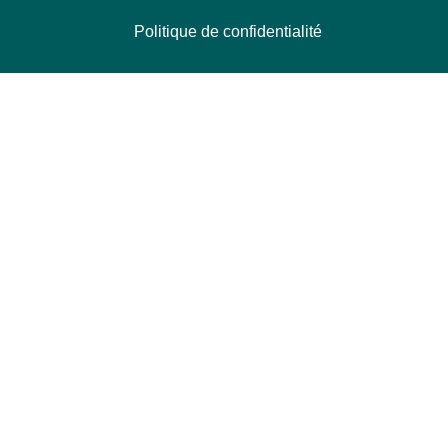
Politique de confidentialité
NOUS CONTACTER
Délégation Europe Ecologie
Groupe Verts/ALE du Parlement européen
ASP 06E210, Rue Wiertz 60,
B-1047 Bruxelles