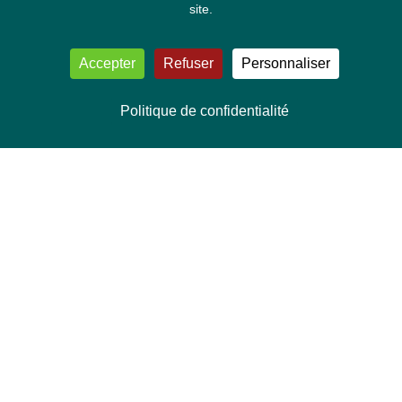
site.
Accepter
Refuser
Personnaliser
Politique de confidentialité
NOUS CONTACTER
Délégation Europe Ecologie
Groupe Verts/ALE du Parlement européen
ASP 06E210, Rue Wiertz 60,
B-1047 Bruxelles