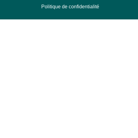
Politique de confidentialité
NOUS CONTACTER
Délégation Europe Ecologie
Groupe Verts/ALE du Parlement européen
ASP 06E210, Rue Wiertz 60,
B-1047 Bruxelles