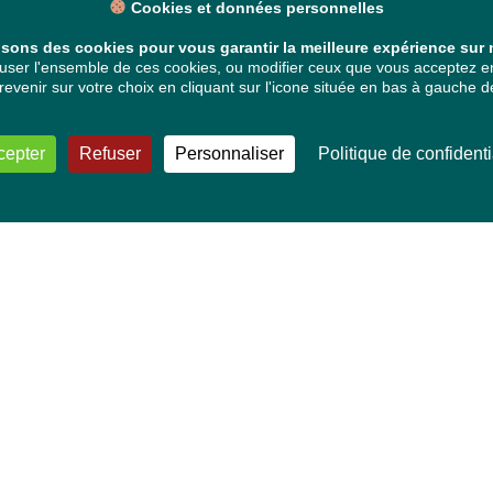
Cookies et données personnelles
isons des cookies pour vous garantir la meilleure expérience sur n
ser l'ensemble de ces cookies, ou modifier ceux que vous acceptez en 
venir sur votre choix en cliquant sur l'icone située en bas à gauche de
cepter
Refuser
Personnaliser
Politique de confidenti
VOS DÉPUTÉ·E·S EUROPÉEN·NE·S
Mélissa Camara
David Cormand
Mounir Satouri
Majdouline Sbaï
Marie Toussaint
TOUTES NOS THÉMATIQUES