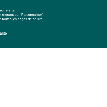
otre site.
cliquant sur 'Personnaliser'.
 toutes les pages de ce site.
alité
ARCHIVES PAR ANNÉES
2026
2025
2024
2023
2022
2021
2020
2019
2018
2017
2016
2015
2014
2013