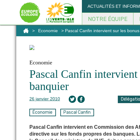
Panneau de gestion des cookies
ACTUALITÉS ET INFOR
NOTRE ÉQUIPE
>
Economie
> Pascal Canfin intervient sur les bonus
Economie
Pascal Canfin intervient 
banquier
26 janvier 2010
Délégati
Économie
Pascal Canfin
Pascal Canfin intervient en Commission des Af
directive sur les fonds propres des banques. 