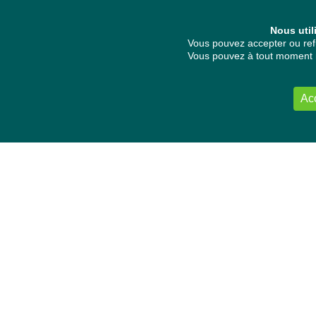
Nous util
Vous pouvez accepter ou refu
Vous pouvez à tout moment re
Ac
NOUS CONTACTER
Délégation Europe Ecologie
Groupe Verts/ALE du Parlement européen
ASP 06E210, Rue Wiertz 60,
B-1047 Bruxelles