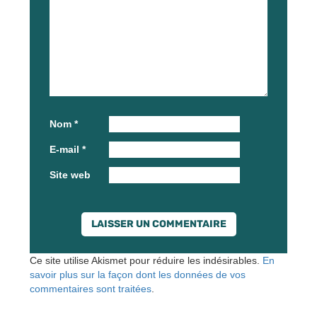
Nom
*
E-mail
*
Site web
Ce site utilise Akismet pour réduire les indésirables.
En
savoir plus sur la façon dont les données de vos
commentaires sont traitées
.