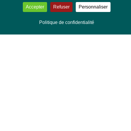
Accepter
Refuser
Personnaliser
Politique de confidentialité
NOUS CONTACTER
Délégation Europe Ecologie
Groupe Verts/ALE du Parlement européen
ASP 06E210, Rue Wiertz 60,
B-1047 Bruxelles