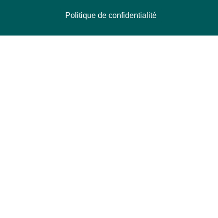
Politique de confidentialité
NOUS CONTACTER
Délégation Europe Ecologie
Groupe Verts/ALE du Parlement européen
ASP 06E210, Rue Wiertz 60,
B-1047 Bruxelles