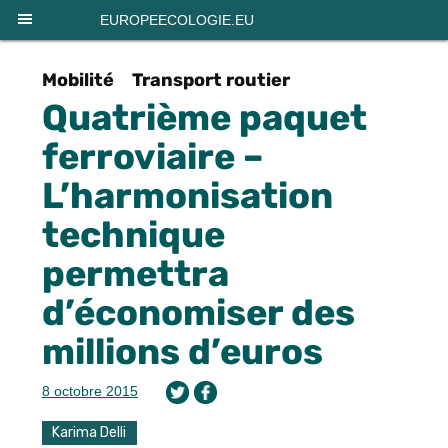
Panneau de gestion des cookies
EUROPEECOLOGIE.EU
Mobilité
Transport routier
Quatrième paquet
ferroviaire –
L’harmonisation
technique
permettra
d’économiser des
millions d’euros
8 octobre 2015
Karima Delli