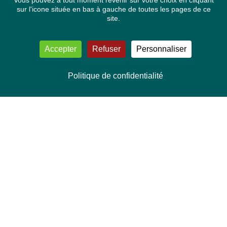
Vous pouvez à tout moment revenir sur votre choix en cliquant
sur l'icone située en bas à gauche de toutes les pages de ce
site.
Accepter
Refuser
Personnaliser
Politique de confidentialité
NOUS CONTACTER
Délégation Europe Ecologie
Groupe Verts/ALE du Parlement européen
ASP 06E210, Rue Wiertz 60,
B-1047 Bruxelles