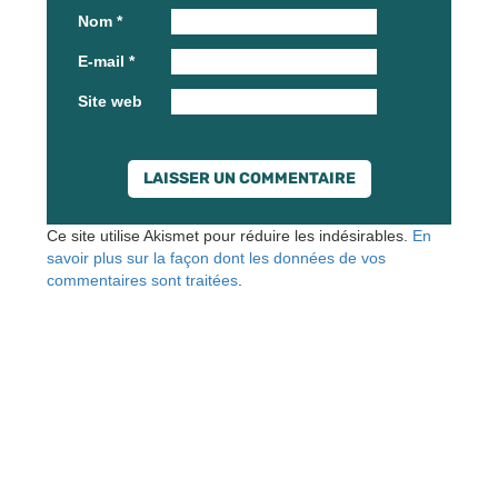
Nom
*
E-mail
*
Site web
Ce site utilise Akismet pour réduire les indésirables.
En
savoir plus sur la façon dont les données de vos
commentaires sont traitées
.