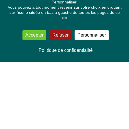
'Personnaliser'.
Vous pouvez à tout moment revenir sur votre choix en cliquant
sur l'icone située en bas à gauche de toutes les pages de ce
site.
Accepter
Refuser
Personnaliser
Politique de confidentialité
NOUS CONTACTER
Délégation Europe Ecologie
Groupe Verts/ALE du Parlement européen
ASP 06E210, Rue Wiertz 60,
B-1047 Bruxelles