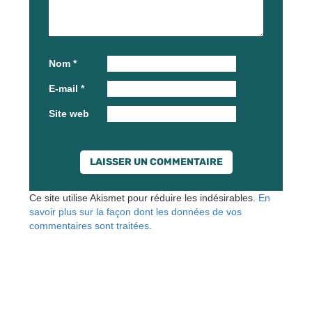
Nom
*
E-mail
*
Site web
Ce site utilise Akismet pour réduire les indésirables.
En
savoir plus sur la façon dont les données de vos
commentaires sont traitées
.