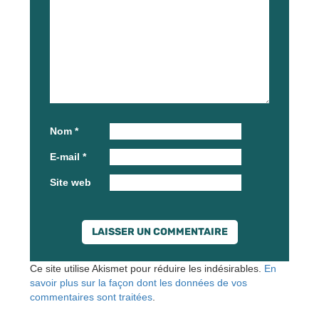
Nom
*
E-mail
*
Site web
Ce site utilise Akismet pour réduire les indésirables.
En
savoir plus sur la façon dont les données de vos
commentaires sont traitées
.