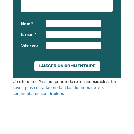
Nom
*
E-mail
*
Site web
Ce site utilise Akismet pour réduire les indésirables.
En
savoir plus sur la façon dont les données de vos
commentaires sont traitées
.