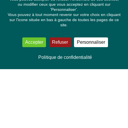
ou modifier ceux que vous acceptez en cliquant sur
'Personnaliser'.
Vous pouvez à tout moment revenir sur votre choix en cliquant
sur l'icone située en bas à gauche de toutes les pages de ce
site.
Accepter
Refuser
Personnaliser
Politique de confidentialité
NOUS CONTACTER
Délégation Europe Ecologie
Groupe Verts/ALE du Parlement européen
ASP 06E210, Rue Wiertz 60,