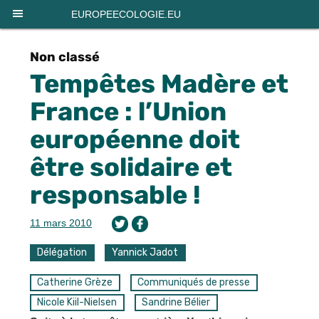
Panneau de gestion des cookies
EUROPEECOLOGIE.EU
Non classé
Tempêtes Madère et
France : l’Union
européenne doit
être solidaire et
responsable !
11 mars 2010
Délégation
Yannick Jadot
Catherine Grèze
Communiqués de presse
Nicole Kiil-Nielsen
Sandrine Bélier