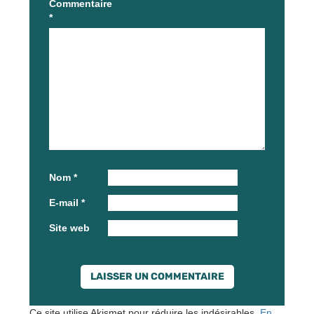
Commentaire
*
Nom
*
E-mail
*
Site web
Ce site utilise Akismet pour réduire les indésirables.
En