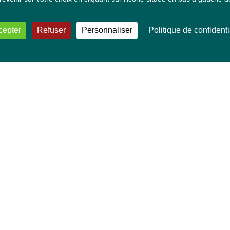
cepter
Refuser
Personnaliser
Politique de confidenti
VOS DÉPUTÉ·E·S EUROPÉEN·NE·S
Mélissa Camara
David Cormand
Mounir Satouri
Majdouline Sbaï
Marie Toussaint
TOUTES NOS THÉMATIQUES
Agriculture et pêche
Alimentation
Bien-être animal
Climat et énergie
Commerce