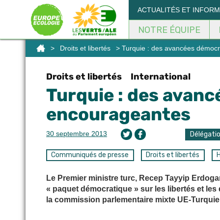
Panneau de gestion des cookies
ACTUALITÉS ET INFOR
NOTRE ÉQUIPE
>
Droits et libertés
> Turquie : des avancées démocr
Droits et libertés
International
Turquie : des avan
encourageantes
30 septembre 2013
Délégati
Communiqués de presse
Droits et libertés
H
Le Premier ministre turc, Recep Tayyip Erdog
« paquet démocratique » sur les libertés et les
la commission parlementaire mixte UE-Turquie