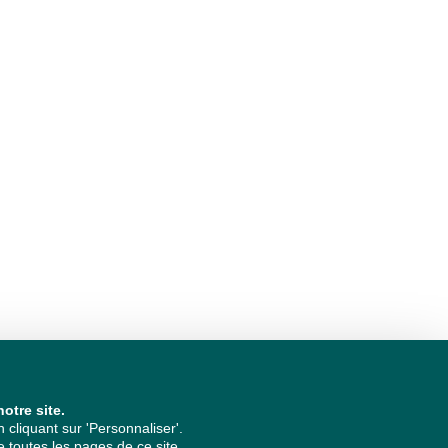
otre site.
cliquant sur 'Personnaliser'.
 toutes les pages de ce site.