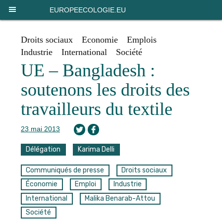
Panneau de gestion des cookies
EUROPEECOLOGIE.EU
Droits sociaux
Economie
Emplois
Industrie
International
Société
UE – Bangladesh :
soutenons les droits des
travailleurs du textile
23 mai 2013
Délégation
Karima Delli
Communiqués de presse
Droits sociaux
Économie
Emploi
Industrie
International
Malika Benarab-Attou
Société