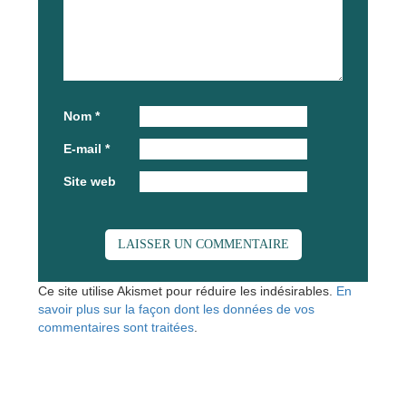
Nom
*
E-mail
*
Site web
Ce site utilise Akismet pour réduire les indésirables.
En
savoir plus sur la façon dont les données de vos
commentaires sont traitées
.