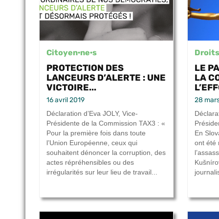
Citoyen·ne·s
Droits
PROTECTION DES
LE P
LANCEURS D’ALERTE : UNE
LA C
VICTOIRE...
L’EF
16 avril 2019
28 mar
Déclaration d’Eva JOLY, Vice-
Déclara
Présidente de la Commission TAX3 : «
Préside
Pour la première fois dans toute
En Slov
l’Union Européenne, ceux qui
ont été 
souhaitent dénoncer la corruption, des
l’assas
actes répréhensibles ou des
Kušníro
irrégularités sur leur lieu de travail...
journalis