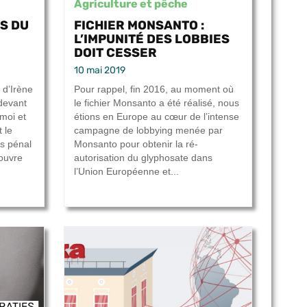
Agriculture et pêche
S DU
FICHIER MONSANTO :
L’IMPUNITÉ DES LOBBIES
DOIT CESSER
10 mai 2019
 d’Irène
Pour rappel, fin 2016, au moment où
devant
le fichier Monsanto a été réalisé, nous
 moi et
étions en Europe au cœur de l’intense
 le
campagne de lobbying menée par
ès pénal
Monsanto pour obtenir la ré-
’ouvre
autorisation du glyphosate dans
l’Union Européenne et...