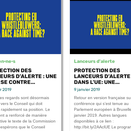
en·ne·s
Lanceurs d'alerte
ECTION DES
PROTECTION DES
EURS D’ALERTE : UNE
LANCEURS D’ALERTE
SE CONTRE...
DANS L’UE: UNE...
er 2019
9 janvier 2019
les regards sont désormais
Retour en version française su
vers le Conseil qui doit
conférence qui s’est tenue au
 rapidement sa position. Le
Parlement européen à Bruxelle
nt a renforcé de manière
janvier 2019. Autres langues
ative le texte de la Commission
disponibles à ce lien :
 espérons que le Conseil
http://bit.ly/2AAclUE Le progr