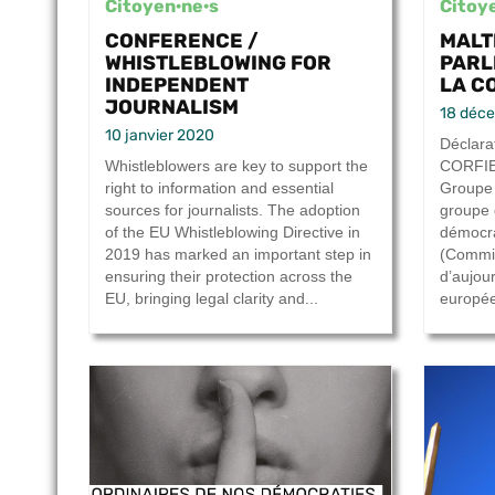
Citoyen·ne·s
Citoy
CONFERENCE /
MALT
WHISTLEBLOWING FOR
PARL
INDEPENDENT
LA C
JOURNALISM
18 déc
10 janvier 2020
Déclar
Whistleblowers are key to support the
CORFIEL
right to information and essential
Groupe
sources for journalists. The adoption
groupe 
of the EU Whistleblowing Directive in
démocrat
2019 has marked an important step in
(Commis
ensuring their protection across the
d’aujou
EU, bringing legal clarity and...
europée