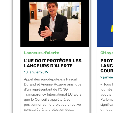
Lanceurs d'alerte
Citoy
L’UE DOIT PROTÉGER LES
PROT
LANCEURS D’ALERTE
LANC
COUR
10 janvier 2019
9 janvi
Appel des eurodéputé.e.s Pascal
Durand et Virginie Rozière ainsi que
« Tous 
d’un représentant de l’ONG
tournés 
Transparency International EU alors
adopter
que le Conseil s’apprête à se
Parleme
positionner sur le projet de directive
signific
consacrée à la protection des...
et nous