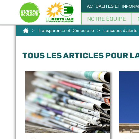
Panneau de gestion des cookies
ACTUALITÉS ET INFOR
NOTRE ÉQUIPE
>
Transparence et Démocratie
>
Lanceurs d’alerte
TOUS LES ARTICLES POUR L