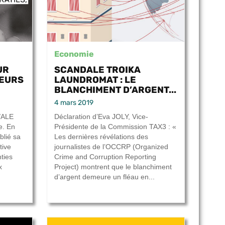
Economie
UR
SCANDALE TROIKA
CEURS
LAUNDROMAT : LE
BLANCHIMENT D’ARGENT...
4 mars 2019
s/ALE
Déclaration d’Eva JOLY, Vice-
e. En
Présidente de la Commission TAX3 : «
blié sa
Les dernières révélations des
tive
journalistes de l’OCCRP (Organized
nties
Crime and Corruption Reporting
x
Project) montrent que le blanchiment
d’argent demeure un fléau en...