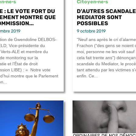
en·ne·s
Citoyen·ne·s
E : LE VOTE FORT DU
D’AUTRES SCANDALE
EMENT MONTRE QUE
MEDIATOR SONT
OMMISSION...
POSSIBLES
embre 2019
9 octobre 2019
ation de Gwendoline DELBOS-
“Neuf ans après le cri d’alarme
D, Vice-présidente du
Frachon (“des gens se noient 
 Verts-ALE et membre du
moi, personne ne les voit sauf
de monitoring sur la
cela fait trente ans”) dénonçant
ie et l’État de droit
scandale du Mediator, le proc
sion LIBE) : « Notre vote
tant attendu par les victimes s
rd’hui montre que le Parlement
enfin. Ce...
n...