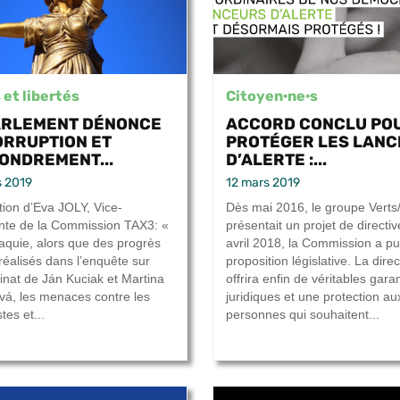
 et libertés
Citoyen·ne·s
ARLEMENT DÉNONCE
ACCORD CONCLU PO
ORRUPTION ET
PROTÉGER LES LAN
FONDREMENT...
D’ALERTE :...
s 2019
12 mars 2019
tion d’Eva JOLY, Vice-
Dès mai 2016, le groupe Vert
nte de la Commission TAX3: «
présentait un projet de directiv
aquie, alors que des progrès
avril 2018, la Commission a pu
réalisés dans l’enquête sur
proposition législative. La direc
sinat de Ján Kuciak et Martina
offrira enfin de véritables gara
vá, les menaces contre les
juridiques et une protection au
tes et...
personnes qui souhaitent...