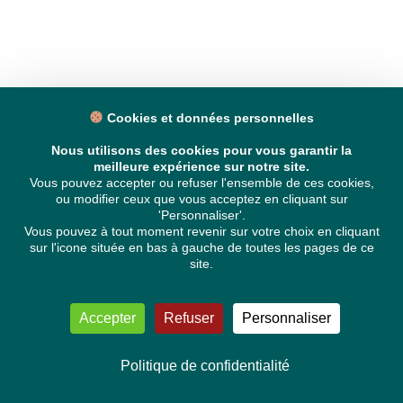
Cookies et données personnelles
LIRE AUSSI
Nous utilisons des cookies pour vous garantir la
meilleure expérience sur notre site.
Vous pouvez accepter ou refuser l'ensemble de ces cookies,
ou modifier ceux que vous acceptez en cliquant sur
'Personnaliser'.
Vous pouvez à tout moment revenir sur votre choix en cliquant
sur l'icone située en bas à gauche de toutes les pages de ce
site.
Accepter
Refuser
Personnaliser
ARTICLE
| INTERCEPTION DE LA FLOTTILLE –
COMMUNIQUÉ DE MOUNIR SATOURI
Politique de confidentialité
Cette nuit, la Global Sumud Flotilla, transportant de l’aide
humanitaire destinée à Gaza, a été interceptée par les forces