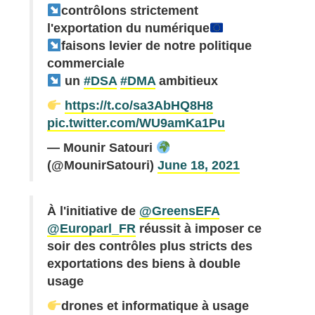
contrôlons strictement
l'exportation du numérique
faisons levier de notre politique
commerciale
un
#DSA
#DMA
ambitieux
https://t.co/sa3AbHQ8H8
pic.twitter.com/WU9amKa1Pu
— Mounir Satouri
(@MounirSatouri)
June 18, 2021
À l'initiative de
@GreensEFA
@Europarl_FR
réussit à imposer ce
soir des contrôles plus stricts des
exportations des biens à double
usage
drones et informatique à usage