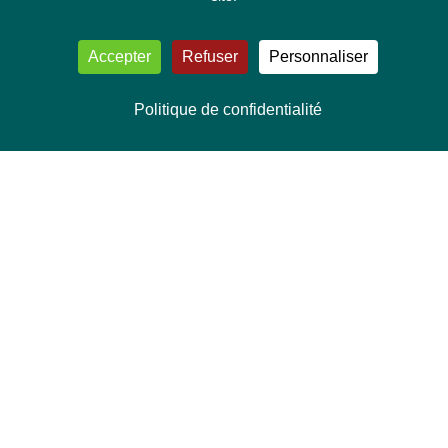
Accepter
Refuser
Personnaliser
Politique de confidentialité
NOUS CONTACTER
Délégation Europe Ecologie
Groupe Verts/ALE du Parlement européen
ASP 06E210, Rue Wiertz 60,
B-1047 Bruxelles