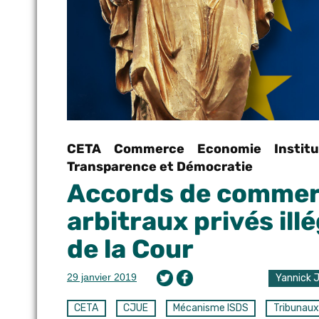
CETA
Commerce
Economie
Instit
Transparence et Démocratie
Accords de commerc
arbitraux privés ill
de la Cour
29 janvier 2019
Yannick 
CETA
CJUE
Mécanisme ISDS
Tribunaux