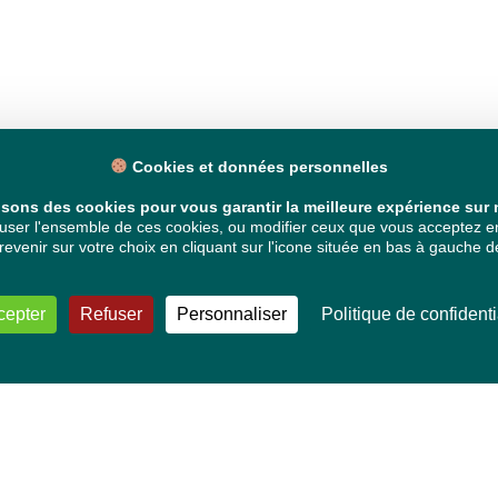
Cookies et données personnelles
isons des cookies pour vous garantir la meilleure expérience sur n
ser l'ensemble de ces cookies, ou modifier ceux que vous acceptez en 
venir sur votre choix en cliquant sur l'icone située en bas à gauche de
cepter
Refuser
Personnaliser
Politique de confidenti
VOS DÉPUTÉ·E·S EUROPÉEN·NE·S