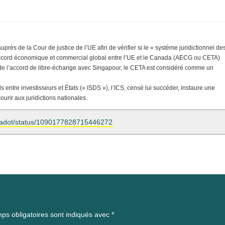
ès de la Cour de justice de l’UE afin de vérifier si le « système juridictionnel de
accord économique et commercial global entre l’UE et le Canada (AECG ou CETA)
r de l’accord de libre-échange avec Singapour, le CETA est considéré comme un
entre investisseurs et États (« ISDS »), l’ICS, censé lui succéder, instaure une
ourir aux juridictions nationales.
/yjadot/status/1090177828715446272
ps obligatoires sont indiqués avec
*