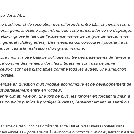
upe Verts-ALE :
e traditionnel de résolution des différends entre État et investisseurs
vocat général estime aujourd’hui que cette jurisprudence ne s’applique
 celui-ci ignore le fait que l’existence même de ce type de mécanisme
t général (chilling effect). Des mesures qui concourent pourtant à la
n aucun cas à la réalisation d’un grand marché.
ore moins, notre bataille politique contre des traitements de faveur à
que comme des rentiers dont les intérêts ne sont pas de servir
 ceux-ci sont des justiciables comme tous les autres. Une juridiction
ocratie.
e remise en question d’un modèle économique et de développement de
st partiellement entré en vigueur.
er le climat. Va-t-on, une fois de plus, les ignorer en forçant la main à
s pouvoirs publics à protéger le climat, l’environnement, la santé ou
nisme de résolution des différends entre État et investisseurs contenu dans
et les Pays-Bas
« porte atteinte à l’autonomie du droit de l’Union et, partant, n’est p