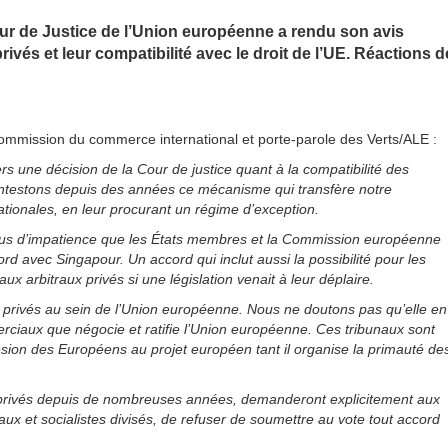
Cour de Justice de l’Union européenne a rendu son avis
rivés et leur compatibilité avec le droit de l’UE. Réactions d
Commission du commerce international et porte-parole des Verts/ALE :
s une décision de la Cour de justice quant à la compatibilité des
contestons depuis des années ce mécanisme qui transfère notre
tionales, en leur procurant un régime d’exception.
plus d’impatience que les États membres et la Commission européenne
ord avec Singapour. Un accord qui inclut aussi la possibilité pour les
ux arbitraux privés si une législation venait à leur déplaire.
x privés au sein de l’Union européenne. Nous ne doutons pas qu’elle en
ciaux que négocie et ratifie l’Union européenne. Ces tribunaux sont
ion des Européens au projet européen tant il organise la primauté de
ux privés depuis de nombreuses années, demanderont explicitement aux
ux et socialistes divisés, de refuser de soumettre au vote tout accord