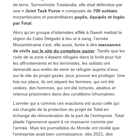
de terre. Surnommée
Totalandia
, elle était défendue par
une
« Joint Task Force »
composée de
700 soldats
mozambicains et paramilitaires
payés, équipés et logés
par Total
.
Alors qu’un groupe d’islamistes affilié à Daesh mettait la
région du Cabo Delgado à feu et à sang, l’armée
Mozambicaine s’est, elle aussi, livrée à des
massacres
de civils
sur le site du complexe gazier
. Tandis que les
civils de la zone s’étaient réfugiés dans la forêt pour fuir
les affrontements et les terroristes, les soldats ont
demandé aux exilés de venir se réfugier auprès d’eux,
sur le site du projet gazier, pour pouvoir les protéger. Une
fois sur place, ils ont séparé les femmes, qui ont été
violées, des hommes, qui ont été torturés, abattus et
retenus prisonniers dans des conditions inhumaines.
L’armée qui a commis ces exactions est aussi celle qui
est chargée de la protection du projet de Total en
échange de rémunération de la part de l’entreprise. Total
plaide l’ignorance quant à ce massacre commis par
l’armée. Mais les journalistes du Monde ont révélé que
l’entreprise avait bien connaissance, dès 2021, des