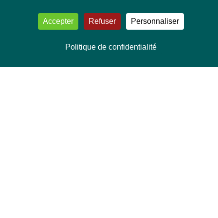
Accepter
Refuser
Personnaliser
Politique de confidentialité
NOUS CONTACTER
Délégation Europe Ecologie
Groupe Verts/ALE du Parlement européen
ASP 06E210, Rue Wiertz 60,
B-1047 Bruxelles