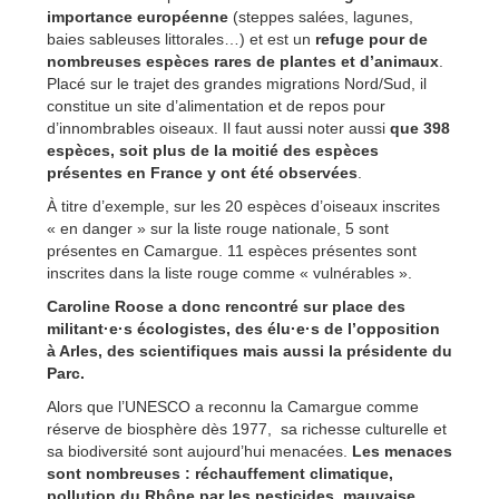
importance européenne
(steppes salées, lagunes,
baies sableuses littorales…) et est un
refuge pour de
nombreuses espèces rares de plantes et d’animaux
.
Placé sur le trajet des grandes migrations Nord/Sud, il
constitue un site d’alimentation et de repos pour
d’innombrables oiseaux. Il faut aussi noter aussi
que 398
espèces, soit plus de la moitié des espèces
présentes en France y ont été observées
.
À titre d’exemple, sur les 20 espèces d’oiseaux inscrites
« en danger » sur la liste rouge nationale, 5 sont
présentes en Camargue. 11 espèces présentes sont
inscrites dans la liste rouge comme « vulnérables ».
Caroline Roose a donc rencontré sur place des
militant·e·s écologistes, des élu·e·s de l’opposition
à Arles, des scientifiques mais aussi la présidente du
Parc.
Alors que l’UNESCO a reconnu la Camargue comme
réserve de biosphère dès 1977, sa richesse culturelle et
sa biodiversité sont aujourd’hui menacées.
Les menaces
sont nombreuses : réchauffement climatique,
pollution du Rhône par les pesticides, mauvaise