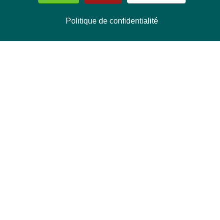
Politique de confidentialité
NOUS CONTACTER
Délégation Europe Ecologie
Groupe Verts/ALE du Parlement européen
ASP 06E210, Rue Wiertz 60,
B-1047 Bruxelles