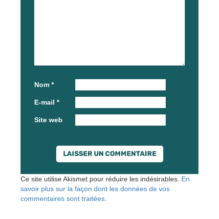
Nom
*
E-mail
*
Site web
Ce site utilise Akismet pour réduire les indésirables.
En
savoir plus sur la façon dont les données de vos
commentaires sont traitées
.