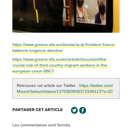
https://www.greens-efa.eu/dossier/a-la-frontiere-franco-
italienne-lurgence-absolue/
https://www.greens-efa.eu/en/article/document/the-
crucial-role-of-third-country-migrant-workers-in-the-
european-union-8867/
Retrouvez cet article sur Twitter :
https://twitter.com/
MounirSatouri/status/1370369836371546113?s=20
PARTAGER CET ARTICLE
Les commentaires sont fermés.