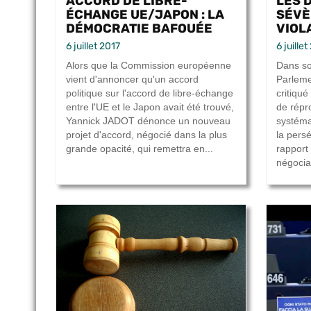
ACCORD DE LIBRE-
LES 
ÉCHANGE UE/JAPON : LA
SÉVÈ
DÉMOCRATIE BAFOUÉE
VIOLA
6 juillet 2017
6 juille
Alors que la Commission européenne
Dans so
vient d'annoncer qu'un accord
Parleme
politique sur l'accord de libre-échange
critiqu
entre l'UE et le Japon avait été trouvé,
de répro
Yannick JADOT dénonce un nouveau
systéma
projet d'accord, négocié dans la plus
la persé
grande opacité, qui remettra en...
rapport
négociat