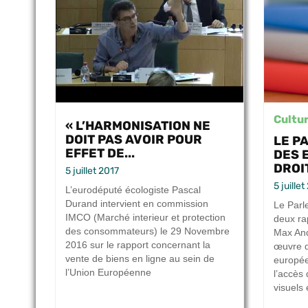
Cultu
« L’HARMONISATION NE
DOIT PAS AVOIR POUR
LE P
EFFET DE...
DES 
DROIT
5 juillet 2017
5 juille
L’eurodéputé écologiste Pascal
Durand intervient en commission
Le Parl
IMCO (Marché interieur et protection
deux ra
des consommateurs) le 29 Novembre
Max And
2016 sur le rapport concernant la
œuvre d
vente de biens en ligne au sein de
européen
l’Union Européenne
l’accès
visuels