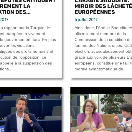
DÉPUTÉS CRITIQUENT
L’ARABIE SAOUDITE,
REMENT LA
MIROIR DES LÂCHET
TION DES...
EUROPÉENNES
t 2017
6 juillet 2017
n rapport sur la Turquie, le
Ainsi donc, l’Arabie Saoudite e
nt européen a vivement
officiellement membre de la
é le gouvernement turc. En plus
Commission de la condition de
uver les violations
femme des Nations unies. Cet
tiques des droits humains et
élection, scandaleusement ob
cution de l'opposition, ce
grâce aux voix de plusieurs Ét
 appelle à la suspension des
européens, constitue une faillit
ions...
morale symptomatique de...