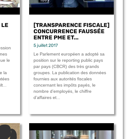
 LE
[TRANSPARENCE FISCALE]
CONCURRENCE FAUSSÉE
ENTRE PME ET...
5 juillet 2017
ession
mmes
Le Parlement européen a adopté sa
ue le
position sur le reporting public pays
par pays (CBCR) des très grands
e la
groupes. La publication des données
utées
fournies aux autorités fiscales
t...
concernant les impôts payés, le
nombre d’employés, le chiffre
d’affaires et...