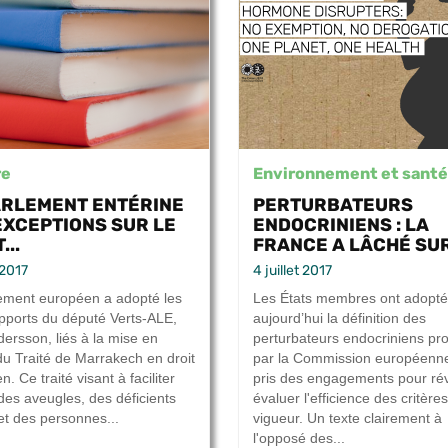
re
Environnement et santé
ARLEMENT ENTÉRINE
PERTURBATEURS
EXCEPTIONS SUR LE
ENDOCRINIENS : LA
...
FRANCE A LÂCHÉ SUR 
t 2017
4 juillet 2017
ement européen a adopté les
Les États membres ont adopté
pports du député Verts-ALE,
aujourd’hui la définition des
ersson, liés à la mise en
perturbateurs endocriniens pr
u Traité de Marrakech en droit
par la Commission européenne
. Ce traité visant à faciliter
pris des engagements pour rév
 des aveugles, des déficients
évaluer l'efficience des critère
 et des personnes...
vigueur. Un texte clairement à
l'opposé des...