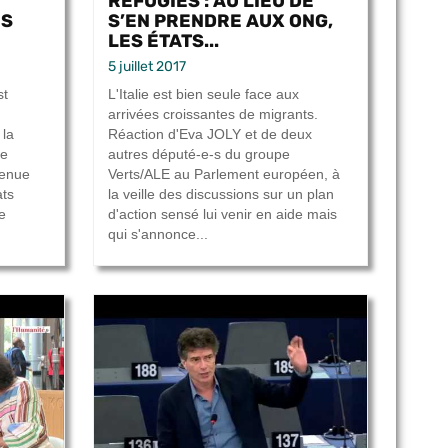
RÉFUGIÉS : AU LIEU DE
ÉS
S’EN PRENDRE AUX ONG,
LES ÉTATS...
5 juillet 2017
st
L'Italie est bien seule face aux
arrivées croissantes de migrants.
 la
Réaction d'Eva JOLY et de deux
te
autres député-e-s du groupe
tenue
Verts/ALE au Parlement européen, à
ats
la veille des discussions sur un plan
e
d'action sensé lui venir en aide mais
qui s'annonce...