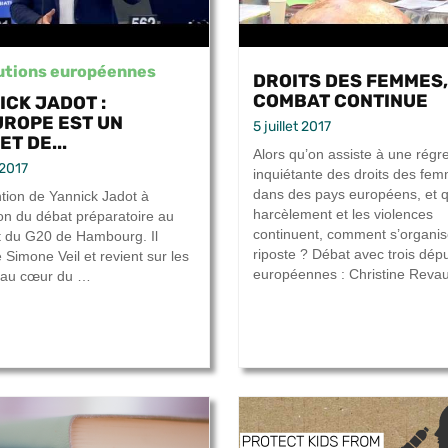
tutions européennes
DROITS DES FEMMES,
COMBAT CONTINUE
ICK JADOT :
EUROPE EST UN
5 juillet 2017
T DE...
Alors qu’on assiste à une régr
t 2017
inquiétante des droits des fe
dans des pays européens, et q
ntion de Yannick Jadot à
harcèlement et les violences
ion du débat préparatoire au
continuent, comment s’organis
 du G20 de Hambourg. Il
riposte ? Débat avec trois dép
 Simone Veil et revient sur les
européennes : Christine Revaul
 au cœur du …