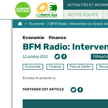
Panneau de gestion des cookies
ACTUALITÉS ET INFOR
NOTRE ÉQUIPE
>
Economie
> BFM Radio: Intervention au Grand Jo
Economie
Finance
BFM Radio: Interve
12 octobre 2010
Délégati
Économie
Finance
Pascal Canfin
Revue
Ecoutez le podcast
ici
PARTAGER CET ARTICLE