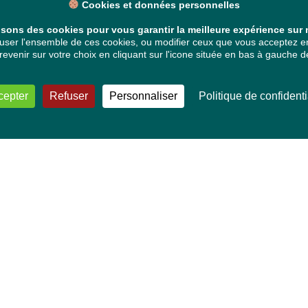
Cookies et données personnelles
isons des cookies pour vous garantir la meilleure expérience sur n
ser l'ensemble de ces cookies, ou modifier ceux que vous acceptez en 
venir sur votre choix en cliquant sur l'icone située en bas à gauche de
cepter
Refuser
Personnaliser
Politique de confidenti
VOS DÉPUTÉ·E·S EUROPÉEN·NE·S
Mélissa Camara
David Cormand
Mounir Satouri
Majdouline Sbaï
Marie Toussaint
TOUTES NOS THÉMATIQUES