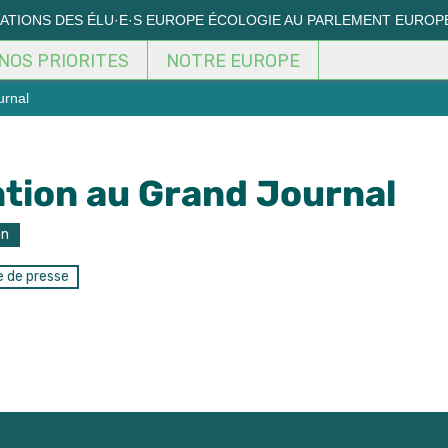
MATIONS DES ÉLU·E·S EUROPE ÉCOLOGIE AU PARLEMENT EUROP
NOS PRIORITES
NOTRE EUROPE
urnal
ntion au Grand Journal
on
 de presse