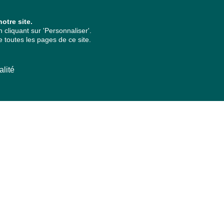
otre site.
cliquant sur 'Personnaliser'.
 toutes les pages de ce site.
alité
ARCHIVES PAR ANNÉES
2026
2025
2024
2023
2022
2021
2020
2019
2018
2017
2016
2015
2014
2013