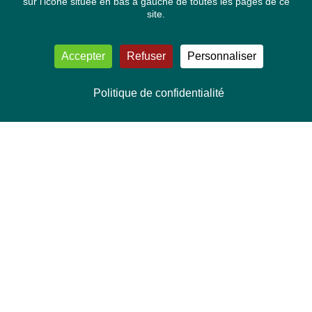
sur l'icone située en bas à gauche de toutes les pages de ce
site.
Accepter
Refuser
Personnaliser
Politique de confidentialité
NOUS CONTACTER
Délégation Europe Ecologie
Groupe Verts/ALE du Parlement européen
ASP 06E210, Rue Wiertz 60,
B-1047 Bruxelles