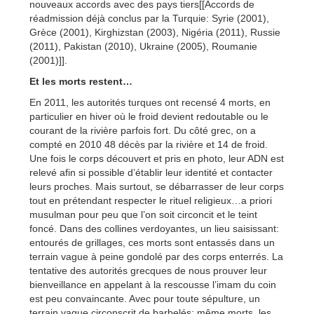
nouveaux accords avec des pays tiers[[Accords de
réadmission déjà conclus par la Turquie: Syrie (2001),
Grèce (2001), Kirghizstan (2003), Nigéria (2011), Russie
(2011), Pakistan (2010), Ukraine (2005), Roumanie
(2001)]].
Et les morts restent…
En 2011, les autorités turques ont recensé 4 morts, en
particulier en hiver où le froid devient redoutable ou le
courant de la rivière parfois fort. Du côté grec, on a
compté en 2010 48 décès par la rivière et 14 de froid.
Une fois le corps découvert et pris en photo, leur ADN est
relevé afin si possible d’établir leur identité et contacter
leurs proches. Mais surtout, se débarrasser de leur corps
tout en prétendant respecter le rituel religieux…a priori
musulman pour peu que l’on soit circoncit et le teint
foncé. Dans des collines verdoyantes, un lieu saisissant:
entourés de grillages, ces morts sont entassés dans un
terrain vague à peine gondolé par des corps enterrés. La
tentative des autorités grecques de nous prouver leur
bienveillance en appelant à la rescousse l’imam du coin
est peu convaincante. Avec pour toute sépulture, un
terrain vague circonscrit de barbelés; même morts, les