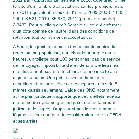
2011 par rapport au 1er semestre 2010. Côté grec, on se
félicite d’un nombre d’arrestations sur les premiers mois
de 2011 équivalent à ceux de l’année 2009[[2008: 4.683 ,
2009: 3.521, 2010: 35.950, 2011 (premier trimestre):
3.343]]. Pour quelle gloire? Semble-t-il celle d’enfermer,
d’un côté comme de l’autre, dans des conditions de
rétention tout bonnement inacceptables.
A Soufli, les postes de police font office de centre de
rétention: surpopulation, eau chaude pour quelques
heures, un toilette pour 100 personnes, pas de service
de nettoyage, impossibilité d’aller dehors…le lieu n’est
manifestement pas adapté et incarne une insulte à la
dignité humaine. Une petite dizaine de mineurs
cohabitent dans une pièce certes séparée, mais de 5
mètres carrés seulement. L’aide des ONG notamment
sur le plan juridique n’apporte que peu d’effets face au
marasme du système grec migratoire et notamment
judiciaire: les juges n’appliquent pas les instruments
légaux et n’ont que peu de considération pour la CEDH
et ses arrêts.