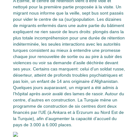
A Edirne, le centre de rétention vient d’être vidé et
nettoyé pour la première partie proposée à la visite. Un
migrant nous informe que la veille, sept bus sont passés
pour vider le centre de sa (sur)population. Les dizaines
de migrants enfermés dans une autre partie du bâtiment
expliquent ne rien savoir de leurs droits: plongés dans la
plus totale incompréhension pour une durée de rétention
indéterminée, les seules interactions avec les autorités
turques consistent au mieux à entendre une promesse
chaque jour renouvelée de sortie ou au pire à subir des
violences ou voir sa demande d’asile déchirée devant
ses yeux. Certains cas marquent: celui d’un soldat russe,
déserteur, atteint de profonds troubles psychiatriques et
pas loin, un enfant de 14 ans originaire d’Afghanistan.
Quelques jours auparavant, un migrant a été admis à
l’hôpital après avoir avalé des lames de rasoir. Autour du
centre, d’autres en construction. La Turquie mène un
programme de construction de six centres dont deux
financés par l’UE (à Ankara et à Erzurum au Nord Est de
la Turquie), afin d’augmenter la capacité d’accueil du
pays de 3.000 à 6.000 places.