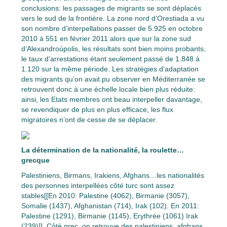
conclusions: les passages de migrants se sont déplacés
vers le sud de la frontière. La zone nord d’Orestiada a vu
son nombre d’interpellations passer de 5.925 en octobre
2010 à 551 en février 2011 alors que sur la zone sud
d’Alexandroúpolis, les résultats sont bien moins probants,
le taux d’arrestations étant seulement passé de 1.848 à
1.120 sur la même période. Les stratégies d’adaptation
des migrants qu’on avait pu observer en Méditerranée se
retrouvent donc à une échelle locale bien plus réduite:
ainsi, les Etats membres ont beau interpeller davantage,
se revendiquer de plus en plus efficace, les flux
migratoires n’ont de cesse de se déplacer.
La détermination de la nationalité, la roulette…
grecque
Palestiniens, Birmans, Irakiens, Afghans…les nationalités
des personnes interpellées côté turc sont assez
stables[[En 2010: Palestine (4062), Birmanie (3057),
Somalie (1437), Afghanistan (714), Irak (102). En 2011:
Palestine (1291), Birmanie (1145), Erythrée (1061) Irak
(239)]]. Côté grec, on retrouve des palestiniens, afghans,