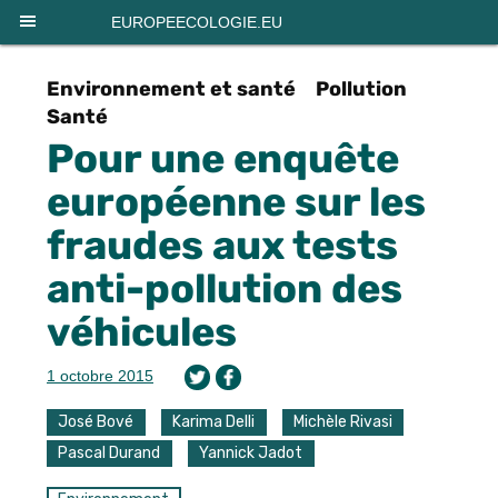
Panneau de gestion des cookies
EUROPEECOLOGIE.EU
Environnement et santé
Pollution
Santé
Pour une enquête
européenne sur les
fraudes aux tests
anti-pollution des
véhicules
1 octobre 2015
José Bové
Karima Delli
Michèle Rivasi
Pascal Durand
Yannick Jadot