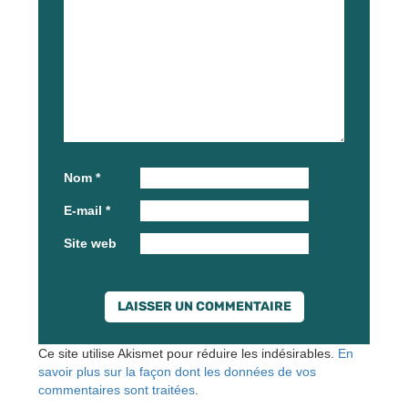
Nom
*
E-mail
*
Site web
Ce site utilise Akismet pour réduire les indésirables.
En
savoir plus sur la façon dont les données de vos
commentaires sont traitées
.