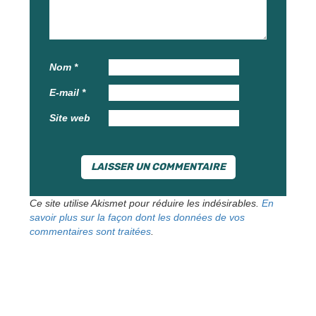
Nom
*
E-mail
*
Site web
Ce site utilise Akismet pour réduire les indésirables.
En
savoir plus sur la façon dont les données de vos
commentaires sont traitées
.