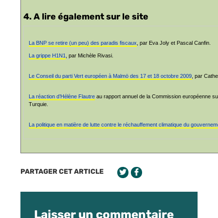
4. A lire également sur le site
La BNP se retire (un peu) des paradis fiscaux
, par Eva Joly et Pascal Canfin.
La grippe H1N1
, par Michèle Rivasi.
Le Conseil du parti Vert européen à Malmö des 17 et 18 octobre 2009
, par Cath
La réaction d’Hélène Flautre
au rapport annuel de la Commission européenne sur
Turquie.
La politique en matière de lutte contre le réchauffement climatique du gouverne
PARTAGER CET ARTICLE
Laisser un commentaire