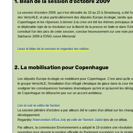
1. Bilan de la session d’octobre 2009
La session d’octobre 2009, qui s’est déroulée du 19 au 22 à Strasbourg, a été l’
des Verts/ALE, et plus particulièrement des députés Europe écologie, tandis que
Copenhague et les réponses à donner à la crise ont été les thèmes principaux d
et déplorable rejet de la résolution sur la liberté de la presse en Italie et dans 
constitué l’un des pics de cette session, conclue heureusement sur une note posit
Sakharov 2009 à l’ONG russe
Memorial
.
Lisez le bilan de la session et regardez les vidéos.
2. La mobilisation pour Copenhague
Les députés Europe écologie se mobilisent pour Copenhague. C’est ainsi qu’ils on
le groupe Verts/ALE, l’installation d’un réfugié climatique de glace dans la cour 
souligner les conséquences humaines dramatiques qu’ont et qu’auront les dérèg
de Copenhague ne débouche pas sur un accord ambitieux.
Lire et voir la vidéo de l’action
La session plénière d’octobre a par ailleurs été le cadre d’un débat sur les cha
développement.
Regardez
l’intervention d’Eva Joly
et
celle de Yannick Jadot
lors de ce débat.
Par ailleurs, la commission Environnement a adopté le 19 octobre une résolution (
novembre pour devenir la position officielle du Parlement européen) sur la strat