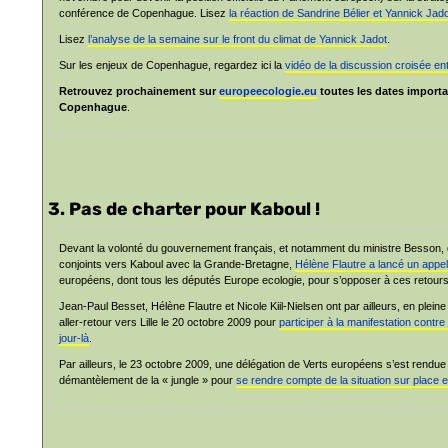
conférence de Copenhague. Lisez
la réaction de Sandrine Bélier et Yannick Jad
Lisez
l’analyse de la semaine sur le front du climat de Yannick Jadot
.
Sur les enjeux de Copenhague, regardez ici la
vidéo de la discussion croisée e
Retrouvez prochainement sur
europeecologie.eu
toutes les dates importa
Copenhague
.
3. Pas de charter pour Kaboul !
Devant la volonté du gouvernement français, et notamment du ministre Besson, d
conjoints vers Kaboul avec la Grande-Bretagne,
Hélène Flautre a lancé un appe
européens, dont tous les députés Europe ecologie, pour s’opposer à ces retours
Jean-Paul Besset, Hélène Flautre et Nicole Kiil-Nielsen ont par ailleurs, en plein
aller-retour vers Lille le 20 octobre 2009 pour
participer à la manifestation contr
jour-là
.
Par ailleurs, le 23 octobre 2009, une délégation de Verts européens s’est rendu
démantèlement de la « jungle » pour
se rendre compte de la situation sur place 