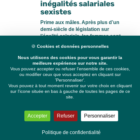
inégalités salariales
sexistes
Prime aux mâles. Après plus d’un
demi-siècle de législation sur
l’égalité salariale, les femmes sont
toujours moins payées que leurs
🍪
Cookies et données personnelles
homologues masculins. Pour parer
à ces différences, le Parlement
Nous utilisons des cookies pour vous garantir la
meilleure expérience sur notre site.
européen vient d’adopter un rapport
Vous pouvez accepter ou refuser l'ensemble de ces cookies,
sur l’égalité salariale ce jeudi 24 mai
ou modifier ceux que vous acceptez en cliquant sur
2012.
'Personnaliser'.
Vous pouvez à tout moment revenir sur votre choix en cliquant
sur l'icone située en bas à gauche de toutes les pages de ce
site.
Accepter
Refuser
Personnaliser
Politique de confidentialité