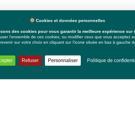
Cookies et données personnelles
isons des cookies pour vous garantir la meilleure expérience sur n
ser l'ensemble de ces cookies, ou modifier ceux que vous acceptez en 
venir sur votre choix en cliquant sur l'icone située en bas à gauche de
cepter
Refuser
Personnaliser
Politique de confidenti
VOS DÉPUTÉ·E·S EUROPÉEN·NE·S
Mélissa Camara
David Cormand
Mounir Satouri
Majdouline Sbaï