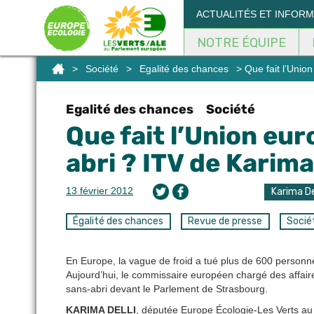
Panneau de gestion des cookies
ACTUALITÉS ET INFOR
NOTRE ÉQUIPE
>
Société
>
Egalité des chances
> Que fait l’Unio
Egalité des chances
Société
Que fait l’Union eu
abri ? ITV de Karima
13 février 2012
Karima De
Égalité des chances
Revue de presse
Socié
En Europe, la vague de froid a tué plus de 600 personn
Aujourd’hui, le commissaire européen chargé des affaires
sans-abri devant le Parlement de Strasbourg.
KARIMA DELLI
, députée Europe Écologie-Les Verts au