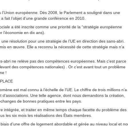
ns l’Union européenne. Dès 2008, le Parlement a souligné dans une
i a fait l’objet d’une grande conférence en 2010.
 sociale a été inscrite comme une priorité de la “stratégie européenne
r l’économie en dix ans).
une résolution pour une stratégie de l’UE en direction des sans-abri.
n mis en œuvre. Elle a reconnu la nécessité de cette stratégie mais n’a
ns-abri ne relève pas des compétences européennes. Mais c’est parce
evant des compétences nationales) . Or c’est avant tout un problème
ne !
 PLACE
ène est mal connu à l’échelle de l’UE. Le chiffre de trois millions n’a
nt d’associations. Une telle agence, dont nous demandons la création,
s échanges de bonnes pratiques entre les pays.
tre intégrée, et traiter en même temps chaque facette du problème des
ous les six mois les réalisations des États membres.
le biais d’une offre de logement abordable et gérée au niveau local et no