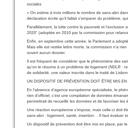
sociales
« On estime à trois millions le nombre de sans-abri da
déclaration écrite qu’il fallait s’emparer du problème, qu
Parallèlement, la lutte contre la pauvreté et l’exclusion
2020” (adoptée en 2010 par la commission pour relance
Enfin, en septembre cette année, le Parlement a adopté 
Mais elle est restée lettre morte, la commission n’a rie
ouvert aucun dossier.
Il est fréquent de considérer que le phénomène des sa
qu’on le résume à un problème de logement (NDLR : rel
de solidarité, une valeur inscrite dans le traité de Lisbon
UN DISPOSITIF DE PRÉVENTION DOIT ÊTRE MIS EN
En l’absence d’agence européenne spécialisée, le phénom
rien d’officiel, c’est une compilation de données émana
permettrait de recueillir les données et de favoriser le
Une réaction européenne s’impose, mais celle-ci doit ê
sans-abri : logement, santé, insertion… Il faut évaluer t
Un dispositif de prévention doit être mis en place, par 