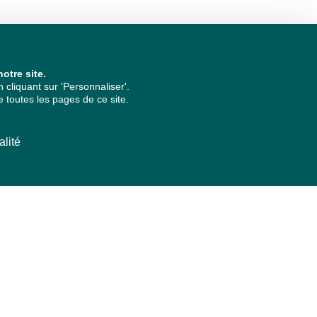
otre site.
cliquant sur 'Personnaliser'.
 toutes les pages de ce site.
alité
ARCHIVES PAR ANNÉES
2026
2025
2024
2023
2022
2021
2020
2019