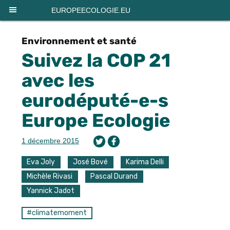
Panneau de gestion des cookies
EUROPEECOLOGIE.EU
Environnement et santé
Suivez la COP 21
avec les
eurodéputé-e-s
Europe Ecologie
1 décembre 2015
Eva Joly
José Bové
Karima Delli
Michèle Rivasi
Pascal Durand
Yannick Jadot
#climatemoment