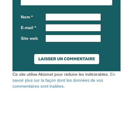
Nom
*
E-mail
*
Site web
Ce site utilise Akismet pour réduire les indésirables.
En
savoir plus sur la façon dont les données de vos
commentaires sont traitées
.