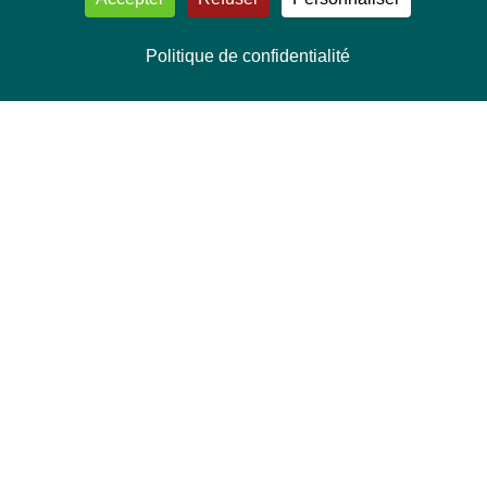
Politique de confidentialité
NOUS CONTACTER
Délégation Europe Ecologie
Groupe Verts/ALE du Parlement européen
ASP 06E210, Rue Wiertz 60,
B-1047 Bruxelles