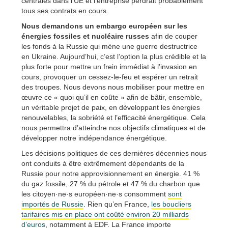
centrales dans l’UE et l’entreprise perdrait probablement
tous ses contrats en cours.
Nous demandons un embargo européen sur les
énergies fossiles et nucléaire russes
afin de couper
les fonds à la Russie qui mène une guerre destructrice
en Ukraine. Aujourd’hui, c’est l’option la plus crédible et la
plus forte pour mettre un frein immédiat à l’invasion en
cours, provoquer un cessez-le-feu et espérer un retrait
des troupes. Nous devons nous mobiliser pour mettre en
œuvre ce « quoi qu’il en coûte » afin de bâtir, ensemble,
un véritable projet de paix, en développant les énergies
renouvelables, la sobriété et l’efficacité énergétique. Cela
nous permettra d’atteindre nos objectifs climatiques et de
développer notre indépendance énergétique.
Les décisions politiques de ces dernières décennies nous
ont conduits à être extrêmement dépendants de la
Russie pour notre approvisionnement en énergie. 41 %
du gaz fossile, 27 % du pétrole et 47 % du charbon que
les citoyen·ne·s européen·ne·s consomment
sont
importés de Russie
. Rien qu’en France,
les boucliers
tarifaires mis en place ont coûté environ 20 milliards
d’euros
, notamment à EDF. La France importe