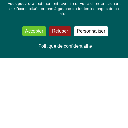
Vous pouvez à tout moment revenir sur votre choix en cliquant
sur l'icone située en bas à gauche de toutes les pages de ce
site.
Accepter
Refuser
Personnaliser
Politique de confidentialité
NOUS CONTACTER
Délégation Europe Ecologie
Groupe Verts/ALE du Parlement européen
ASP 06E210, Rue Wiertz 60,
B-1047 Bruxelles