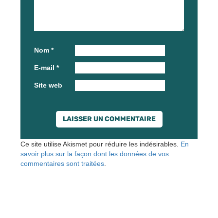
Nom
*
E-mail
*
Site web
Ce site utilise Akismet pour réduire les indésirables.
En
savoir plus sur la façon dont les données de vos
commentaires sont traitées
.