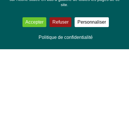
site.
Accepter
Refuser
Personnaliser
Politique de confidentialité
NOUS CONTACTER
Délégation Europe Ecologie
Groupe Verts/ALE du Parlement européen
ASP 06E210, Rue Wiertz 60,
B-1047 Bruxelles