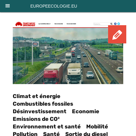
Panneau de gestion des cookies
EUROPEECOLOGIE.EU
Pét
Climat et énergie
Combustibles fossiles
Désinvestissement
Economie
Emissions de CO²
Environnement et santé
Mobilité
Pollution
Santé
Sortie du diesel