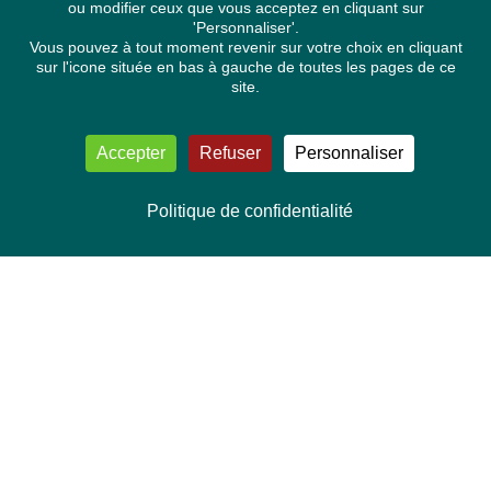
ou modifier ceux que vous acceptez en cliquant sur
'Personnaliser'.
Vous pouvez à tout moment revenir sur votre choix en cliquant
sur l'icone située en bas à gauche de toutes les pages de ce
site.
Accepter
Refuser
Personnaliser
Politique de confidentialité
NOUS CONTACTER
Délégation Europe Ecologie
Groupe Verts/ALE du Parlement européen
ASP 06E210, Rue Wiertz 60,
B-1047 Bruxelles