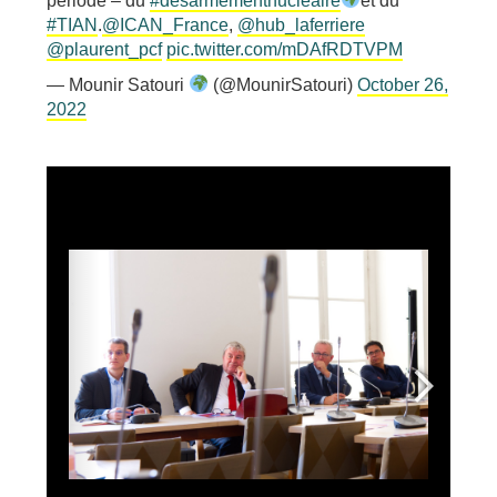
période – du
#desarmementnucleaire
et du
#TIAN
.
@ICAN_France
,
@hub_laferriere
@plaurent_pcf
pic.twitter.com/mDAfRDTVPM
— Mounir Satouri
(@MounirSatouri)
October 26,
2022