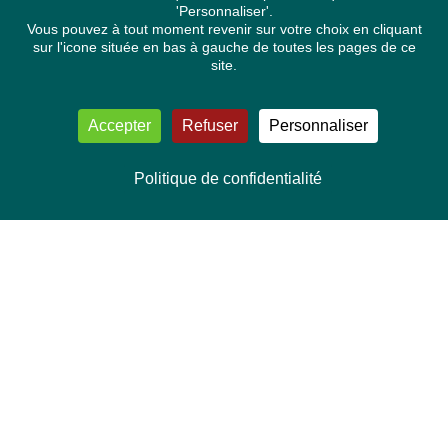
'Personnaliser'.
Vous pouvez à tout moment revenir sur votre choix en cliquant
sur l'icone située en bas à gauche de toutes les pages de ce
site.
Accepter
Refuser
Personnaliser
Politique de confidentialité
NOUS CONTACTER
Délégation Europe Ecologie
Groupe Verts/ALE du Parlement européen
ASP 06E210, Rue Wiertz 60,
B-1047 Bruxelles