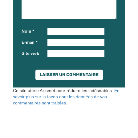
Nom
*
E-mail
*
Site web
Ce site utilise Akismet pour réduire les indésirables.
En
savoir plus sur la façon dont les données de vos
commentaires sont traitées
.