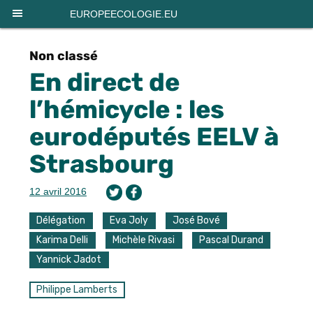
Panneau de gestion des cookies
EUROPEECOLOGIE.EU
Non classé
En direct de
l’hémicycle : les
eurodéputés EELV à
Strasbourg
12 avril 2016
Délégation
Eva Joly
José Bové
Karima Delli
Michèle Rivasi
Pascal Durand
Yannick Jadot
Philippe Lamberts