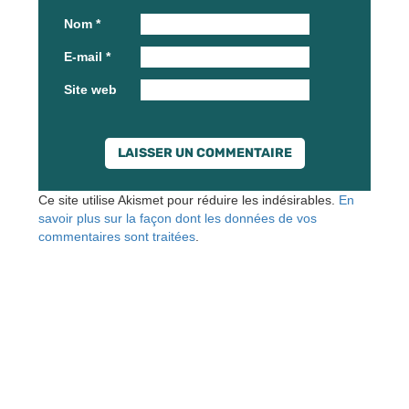
Nom
*
E-mail
*
Site web
Ce site utilise Akismet pour réduire les indésirables.
En
savoir plus sur la façon dont les données de vos
commentaires sont traitées
.