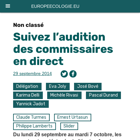
Panneau de gestion des cookies
EUROPEECOLOGIE.EU
Non classé
Suivez l’audition
des commissaires
en direct
29 septembre 2014
Délégation
Eva Joly
José Bové
Karima Delli
Michèle Rivasi
Pascal Durand
Yannick Jadot
Claude Turmes
Ernest Urtasun
Philippe Lamberts
Slider
Du lundi 29 septembre au mardi 7 octobre, les