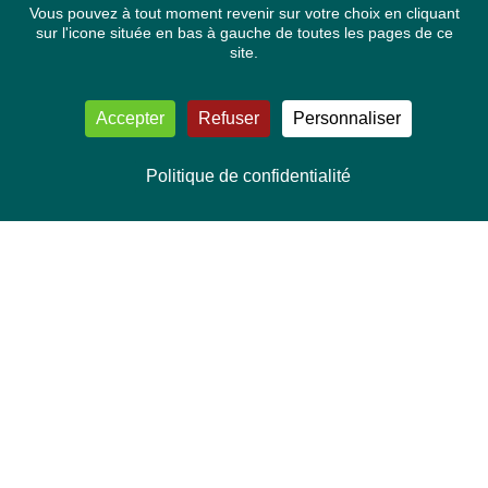
Vous pouvez à tout moment revenir sur votre choix en cliquant
sur l'icone située en bas à gauche de toutes les pages de ce
site.
Accepter
Refuser
Personnaliser
Politique de confidentialité
NOUS CONTACTER
Délégation Europe Ecologie
Groupe Verts/ALE du Parlement européen
ASP 06E210, Rue Wiertz 60,
B-1047 Bruxelles