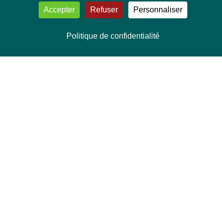
Accepter
Refuser
Personnaliser
Politique de confidentialité
NOUS CONTACTER
Délégation Europe Ecologie
Groupe Verts/ALE du Parlement européen
ASP 06E210, Rue Wiertz 60,
B-1047 Bruxelles