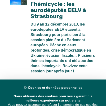
l’hémicycle : les
eurodéputés EELV à
Strasbourg
Du 9 au 12 décembre 2013, les
eurodéputés EELV étaient à
Strasbourg pour participer à la
session plénière du Parlement
européen. Pêche en eaux
profondes, crise démocratique en
Ukraine, évasion fiscale… Plusieurs
thèmes importants ont été abordés
dans l’hémicycle. Re-vivez cette
session jour après jour !
🍪
Cookies et données personnelles
Retour en images sur
Nous utilisons des cookies pour vous garantir la
la session plénière du
meilleure expérience sur notre site.
Vous pouvez accepter ou refuser l'ensemble de ces cookies,