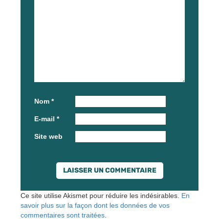
Nom
*
E-mail
*
Site web
Ce site utilise Akismet pour réduire les indésirables.
En
savoir plus sur la façon dont les données de vos
commentaires sont traitées
.