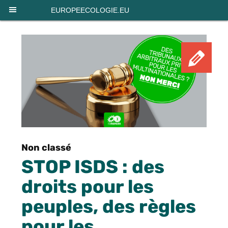
Panneau de gestion des cookies
EUROPEECOLOGIE.EU
Pét
Non classé
STOP ISDS : des
droits pour les
peuples, des règles
pour les