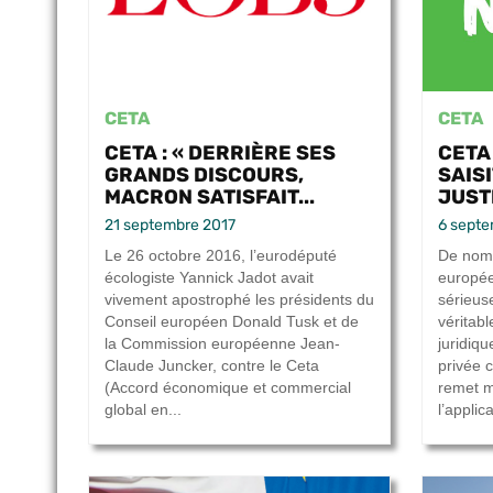
CETA
CETA
CETA : « DERRIÈRE SES
CETA
GRANDS DISCOURS,
SAIS
MACRON SATISFAIT...
JUSTI
21 septembre 2017
6 septe
Le 26 octobre 2016, l’eurodéputé
De nomb
écologiste Yannick Jadot avait
europée
vivement apostrophé les présidents du
sérieus
Conseil européen Donald Tusk et de
véritabl
la Commission européenne Jean-
juridiqu
Claude Juncker, contre le Ceta
privée 
(Accord économique et commercial
remet 
global en...
l’applica