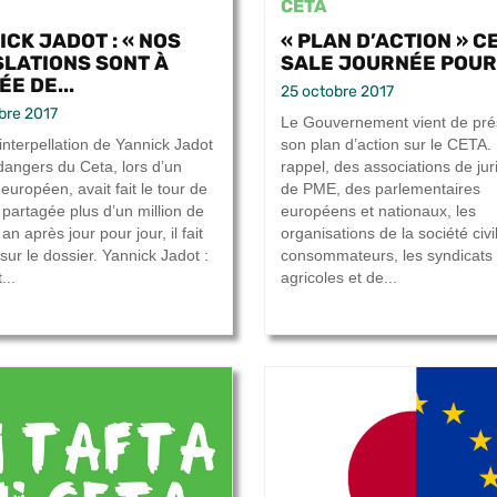
CETA
ICK JADOT : « NOS
« PLAN D’ACTION » CE
SLATIONS SONT À
SALE JOURNÉE POUR.
E DE...
25 octobre 2017
bre 2017
Le Gouvernement vient de pré
interpellation de Yannick Jadot
son plan d’action sur le CETA.
 dangers du Ceta, lors d’un
rappel, des associations de jur
européen, avait fait le tour de
de PME, des parlementaires
, partagée plus d’un million de
européens et nationaux, les
 an après jour pour jour, il fait
organisations de la société civi
 sur le dossier. Yannick Jadot :
consommateurs, les syndicats
...
agricoles et de...