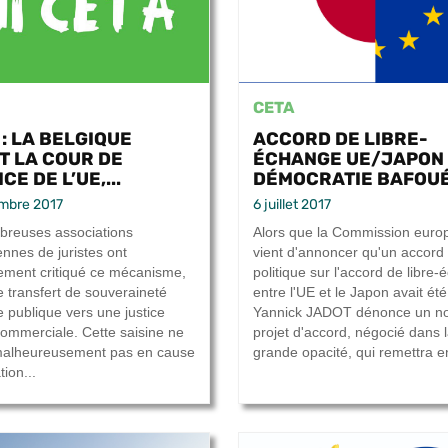
CETA
 : LA BELGIQUE
ACCORD DE LIBRE-
IT LA COUR DE
ÉCHANGE UE/JAPON 
CE DE L’UE,...
DÉMOCRATIE BAFOU
mbre 2017
6 juillet 2017
reuses associations
Alors que la Commission eur
nnes de juristes ont
vient d'annoncer qu'un accord
ement critiqué ce mécanisme,
politique sur l'accord de libre
e transfert de souveraineté
entre l'UE et le Japon avait été
e publique vers une justice
Yannick JADOT dénonce un n
commerciale. Cette saisine ne
projet d'accord, négocié dans l
malheureusement pas en cause
grande opacité, qui remettra en
tion...