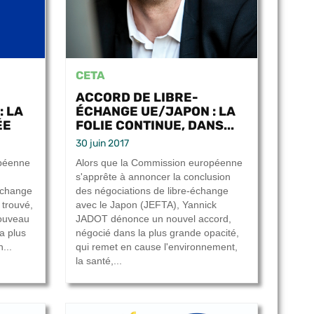
CETA
ACCORD DE LIBRE-
: LA
ÉCHANGE UE/JAPON : LA
ÉE
FOLIE CONTINUE, DANS...
30 juin 2017
opéenne
Alors que la Commission européenne
s'apprête à annoncer la conclusion
-échange
des négociations de libre-échange
 trouvé,
avec le Japon (JEFTA), Yannick
ouveau
JADOT dénonce un nouvel accord,
a plus
négocié dans la plus grande opacité,
...
qui remet en cause l'environnement,
la santé,...