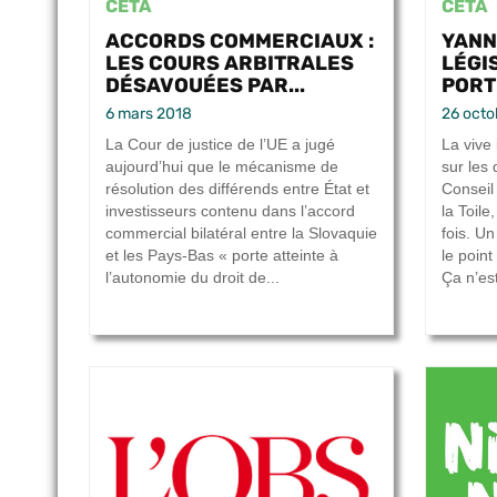
CETA
CETA
ACCORDS COMMERCIAUX :
YANN
LES COURS ARBITRALES
LÉGI
DÉSAVOUÉES PAR...
PORTÉ
6 mars 2018
26 octo
La Cour de justice de l’UE a jugé
La vive 
aujourd’hui que le mécanisme de
sur les
résolution des différends entre État et
Conseil 
investisseurs contenu dans l’accord
la Toile
commercial bilatéral entre la Slovaquie
fois. Un
et les Pays-Bas « porte atteinte à
le point
l’autonomie du droit de...
Ça n’est