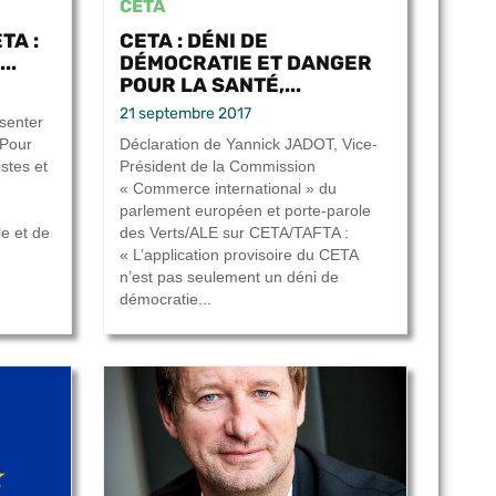
CETA
TA :
CETA : DÉNI DE
..
DÉMOCRATIE ET DANGER
POUR LA SANTÉ,...
21 septembre 2017
senter
 Pour
Déclaration de Yannick JADOT, Vice-
istes et
Président de la Commission
« Commerce international » du
parlement européen et porte-parole
le et de
des Verts/ALE sur CETA/TAFTA :
« L’application provisoire du CETA
n’est pas seulement un déni de
démocratie...