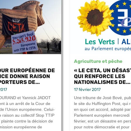
Agriculture et pêche
OUR EUROPÉENNE DE
« LE CETA, UN DÉSA
ICE DONNE RAISON
QUI RENFORCE LES
PORTEURS DE...
NATIONALISMES DE...
2017
17 février 2017
 DURAND et Yannick JADOT
Une tribune de José Bové, pub
ent à un arrêt de la Cour de
le site du Huffington Post, qui 
 de l’Union européenne. Celui-
en quoi cet accord, adopté par
 raison au collectif Stop TTIP
Parlement européen mercredi
plainte contre la décision de
février, est un désastre en per
mission européenne de
pour notre démocratie et pour