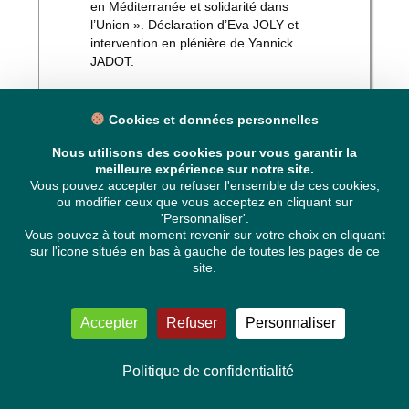
en Méditerranée et solidarité dans
l’Union ». Déclaration d’Eva JOLY et
intervention en plénière de Yannick
JADOT.
Cookies et données personnelles
Nous utilisons des cookies pour vous garantir la
mercredi 13 juin
meilleure expérience sur notre site.
Vous pouvez accepter ou refuser l'ensemble de ces cookies,
Intervention de Yannick JADOT lors du
ou modifier ceux que vous acceptez en cliquant sur
débat en plénière « Urgences humanitaires
'Personnaliser'.
Vous pouvez à tout moment revenir sur votre choix en cliquant
en Méditerranée et solidarité dans l’Union
sur l'icone située en bas à gauche de toutes les pages de ce
»
site.
Accepter
Refuser
Personnaliser
Politique de confidentialité