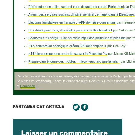
Référendum en Italie : second coup d’estocade contre Berlusconi
par Dan
Avenir des services sociaux d’intérêt général : en attendant la Directive
Elections législatives en Turquie : l’AKP doit faire consensus
par Hélène F
Des droits pour tous, des règles pour les multinationales !
par Catherine 
Economies d’énergie : une nouvelle impulsion politique est possible
par Ya
« La conversion écologique créera 500 000 emplois »
par Eva Joly
« L’Union européenne peut-elle sauver la Palestine ? »
par Nicole Kiil-Nie
Risque cancérigène des mobiles : mieux vaut tard que jamais !
par Michè
Cette lettre de diffusion vous est envoyée chaque mois et résume l’action parle
Bruxelles et Strasbourg. Faites-la connaître autour de vous ! Pour s’abonner, alle
et
Facebook
!
PARTAGER CET ARTICLE
Laisser un commentaire