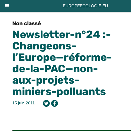
Panneau de gestion des cookies
EUROPEECOLOGIE.EU
Non classé
Newsletter-n°24 :-
Changeons-
l’Europe—réforme-
de-la-PAC—non-
aux-projets-
miniers-polluants
15 juin 2011