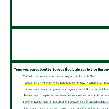
Tous vos eurodéputés Europe Écologie sur le site Europe
Euskadi : Un grand succès démocratique !
par François Alfonsi
mes
Fessenheim : « Ms et M
les Eurodéputés, circulez, y’a rien à voir, tou
Forum européen sur l’intégration des migrants
par Malika Benarab-Attou
Hausse du prix du pétrole : réorienter les subventions vers la pêche dura
Bactérie E.colie : pour un renforcement de l’agence d’évaluation sanitaire
Spéculation sur les dettes souveraines : les Etats s’accordent sur un tex